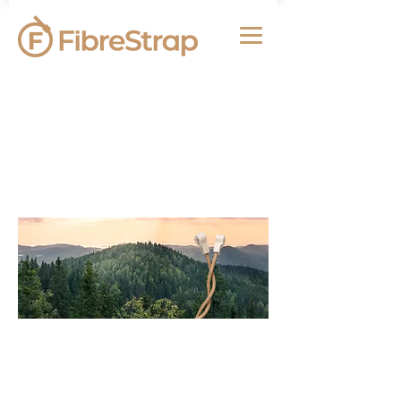
FibreStrap
–Le collier de serrage
durable