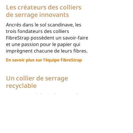
Les créateurs des colliers
de serrage innovants
Ancrés dans le sol scandinave, les
trois fondateurs des colliers
FibreStrap possèdent un savoir-faire
et une passion pour le papier qui
imprègnent chacune de leurs fibres.
En savoir plus sur l'équipe FibreStrap
Un collier de serrage
recyclable
FibreStrap a été validé comme étant
transformable en fibres papetières,
ce qui permet de transformer le
matériau du cordon en nouveau
papier. Bien que les réglementations
concernant le recyclage varient