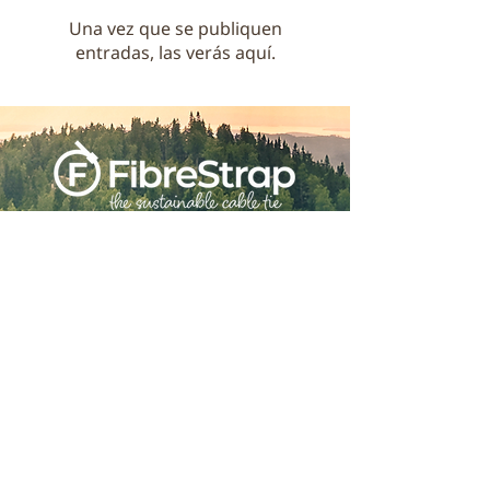
Una vez que se publiquen
entradas, las verás aquí.
Hecho para perdurar, pero no para
durar.
© 2023 EVLR International AB
| Privacy
Policy
Birger Jarlsgatan 41 A,
111 45 Stockholm, Reg.
559221-0263